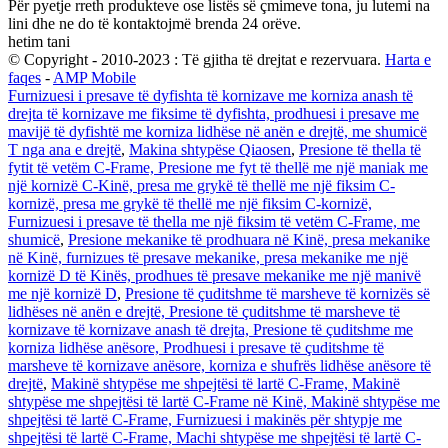
Për pyetje rreth produkteve ose listës së çmimeve tona, ju lutemi na
lini dhe ne do të kontaktojmë brenda 24 orëve.
hetim tani
© Copyright - 2010-2023 : Të gjitha të drejtat e rezervuara.
Harta e
faqes
-
AMP Mobile
Furnizuesi i presave të dyfishta të kornizave me korniza anash të
drejta të kornizave me fiksime të dyfishta, prodhuesi i presave me
mavijë të dyfishtë me korniza lidhëse në anën e drejtë, me shumicë
T nga ana e drejtë
,
Makina shtypëse Qiaosen
,
Presione të thella të
fytit të vetëm C-Frame, Presione me fyt të thellë me një maniak me
një kornizë C-Kinë, presa me grykë të thellë me një fiksim C-
kornizë, presa me grykë të thellë me një fiksim C-kornizë,
Furnizuesi i presave të thella me një fiksim të vetëm C-Frame, me
shumicë
,
Presione mekanike të prodhuara në Kinë, presa mekanike
në Kinë, furnizues të presave mekanike, presa mekanike me një
kornizë D të Kinës, prodhues të presave mekanike me një manivë
me një kornizë D
,
Presione të çuditshme të marsheve të kornizës së
lidhëses në anën e drejtë, Presione të çuditshme të marsheve të
kornizave të kornizave anash të drejta, Presione të çuditshme me
korniza lidhëse anësore, Prodhuesi i presave të çuditshme të
marsheve të kornizave anësore, korniza e shufrës lidhëse anësore të
drejtë
,
Makinë shtypëse me shpejtësi të lartë C-Frame, Makinë
shtypëse me shpejtësi të lartë C-Frame në Kinë, Makinë shtypëse me
shpejtësi të lartë C-Frame, Furnizuesi i makinës për shtypje me
shpejtësi të lartë C-Frame, Machi shtypëse me shpejtësi të lartë C-