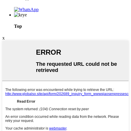
Top
x