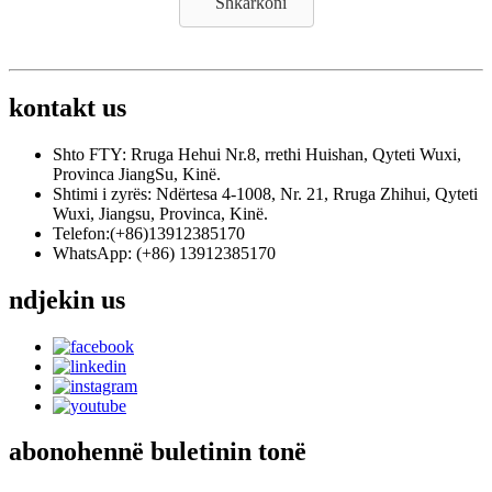
Shkarkoni
kontakt
us
Shto FTY: Rruga Hehui Nr.8, rrethi Huishan, Qyteti Wuxi,
Provinca JiangSu, Kinë.
Shtimi i zyrës: Ndërtesa 4-1008, Nr. 21, Rruga Zhihui, Qyteti
Wuxi, Jiangsu, Provinca, Kinë.
Telefon:(+86)13912385170
WhatsApp: (+86) 13912385170
ndjekin
us
abonohen
në buletinin tonë