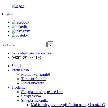
English
frank@qiaosenpresses.com
(+86)13912385170
Shtëpi
Rreth Nesh
Profili i kompanisë
Turne në fabrikë
Pjesët kryesore
Produktet
Shtypja me shpejtësi të lartë
Shtypi Servo
Shtypja mekanike
Makinë shtypëse me një fiksim me një kornizë C